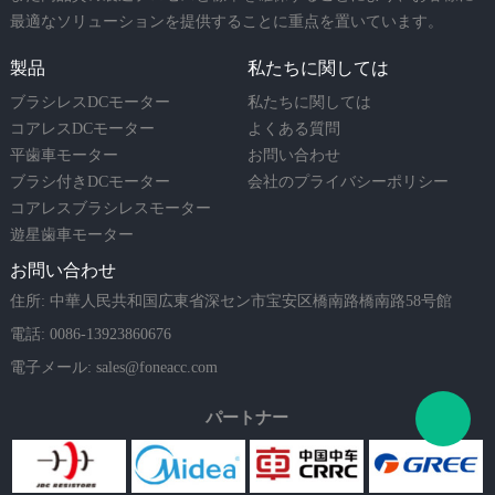
最適なソリューションを提供することに重点を置いています。
製品
私たちに関しては
ブラシレスDCモーター
私たちに関しては
コアレスDCモーター
よくある質問
平歯車モーター
お問い合わせ
ブラシ付きDCモーター
会社のプライバシーポリシー
コアレスブラシレスモーター
遊星歯車モーター
お問い合わせ
住所: 中華人民共和国広東省深セン市宝安区橋南路橋南路58号館
電話: 0086-13923860676
電子メール:
sales@foneacc.com
パートナー