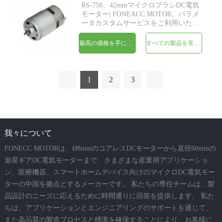
RS-750、42mmマイクロブラシDC電気
モーター| FONEACC MOTOR、パラメ
ータカスタムサービスをご利用いただ
けます。
最高の価格を手に入れよう
すべての製品を見てください
1
2
3
我々について
FONECC MOTORは、Ø8mmのコアレスDCモーターから直径60mmの
遊星ギアDC電気モーターまで、さまざまな産業用アプリケーショ
ン、医療機器、スマートホームデバイス向けのマイクロDC電気モー
ターの中国を拠点とするメーカーです。 私たちの専任チームは、製
品設計のニーズに応えるために時間通りに回答を提供します。 私た
ちは、アプリケーションとエンジニアリングのサポートを通じて、
また高品質の製造プロセスと標準を確保することにより、お客様に