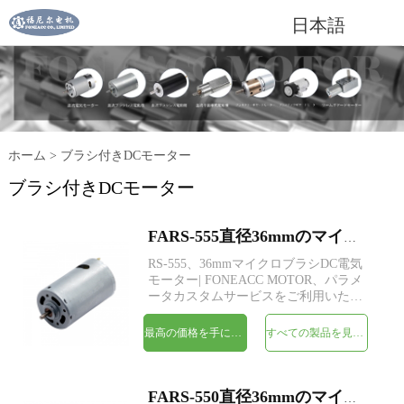
日本語
ホーム
>
ブラシ付きDCモーター
ブラシ付きDCモーター
FARS-555直径36mmのマイクロブラシDC電気モーター
RS-555、36mmマイクロブラシDC電気
モーター| FONEACC MOTOR、パラメ
ータカスタムサービスをご利用いただ
けます。
最高の価格を手に入れよう
すべての製品を見てください
FARS-550直径36mmのマイクロブラシDC電気モーター