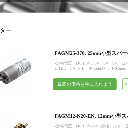
エンコーダー
ター
FAGM25-370, 25mm小型
-定格電圧：DC 1.5V、3V、6V、9V、12V
L TBD -シャフト：Φ4mmDカット0.5m
最高の価格を手に入れよう
FAGM12-N20-EN, 12m
-定格電圧：DC 1.5V-24V -定格トルク：最大