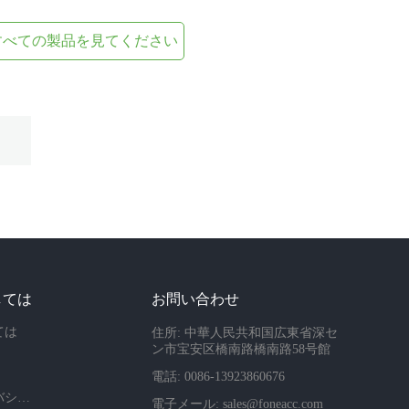
すべての製品を見てください
しては
お問い合わせ
ては
住所: 中華人民共和国広東省深セ
ン市宝安区橋南路橋南路58号館
電話: 0086-13923860676
会社のプライバシーポリシー
電子メール:
sales@foneacc.com