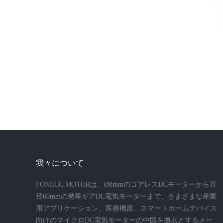
我々について
FONECC MOTORは、Ø8mmのコアレスDCモーターから直
径60mmの遊星ギアDC電気モーターまで、さまざまな産業
用アプリケーション、医療機器、スマートホームデバイス
向けのマイクロDC電気モーターの中国を拠点とするメー