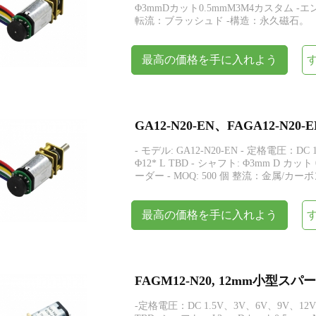
Φ3mmDカット0.5mmM3M4カスタム -
転流：ブラッシュド -構造：永久磁石。
最高の価格を手に入れよう
- モデル: GA12-N20-EN - 定格電圧：DC 1
Φ12* L TBD - シャフト: Φ3mm D カ
ーダー - MOQ: 500 個 整流：金属/カ
最高の価格を手に入れよう
FAGM12-N20, 12mm小型
-定格電圧：DC 1.5V、3V、6V、9V、12V