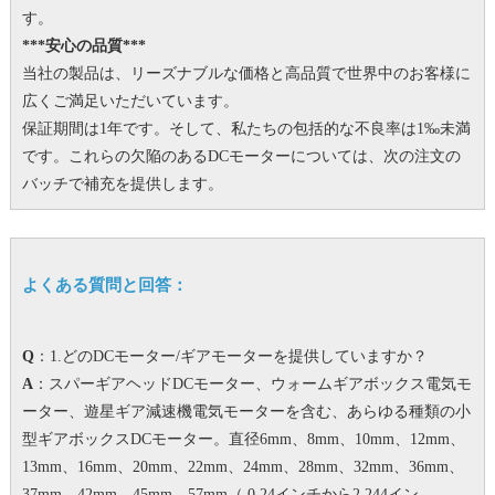
す。
***安心の品質***
当社の製品は、リーズナブルな価格と高品質で世界中のお客様に
広くご満足いただいています。
保証期間は1年です。
そして、私たちの包括的な不良率は1‰未満
です。
これらの欠陥のあるDCモーターについては、次の注文の
バッチで補充を提供します。
よくある質問と回答：
Q
：1.どのDCモーター/ギアモーターを提供していますか？
A
：スパーギアヘッドDCモーター、ウォームギアボックス電気モ
ーター、遊星ギア減速機電気モーターを含む、あらゆる種類の小
型ギアボックスDCモーター。
直径6mm、8mm、10mm、12mm、
13mm、16mm、20mm、22mm、24mm、28mm、32mm、36mm、
37mm、42mm、45mm、57mm（ 0.24インチから2.244イン