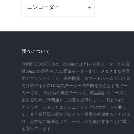
エンコーダー
我々について
FONECC MOTORは、Ø8mmのコアレスDCモーターから直
径60mmの遊星ギアDC電気モーターまで、さまざまな産業
用アプリケーション、医療機器、スマートホームデバイス
向けのマイクロDC電気モーターの中国を拠点とするメー
カーです。 私たちの専任チームは、製品設計のニーズに
応えるために時間通りに回答を提供します。 私たちは、
アプリケーションとエンジニアリングのサポートを通じ
て、また高品質の製造プロセスと標準を確保することによ
り、お客様に最適なソリューションを提供することに重点
を置いています。