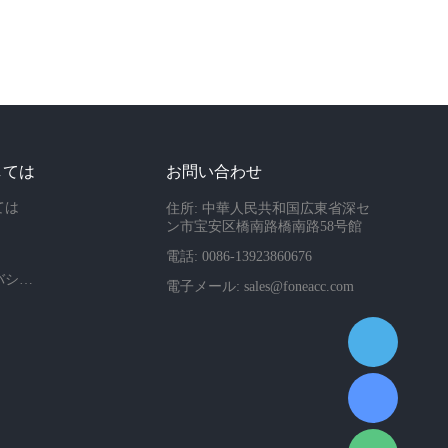
しては
お問い合わせ
ては
住所: 中華人民共和国広東省深セ
ン市宝安区橋南路橋南路58号館
電話: 0086-13923860676
会社のプライバシーポリシー
電子メール:
sales@foneacc.com