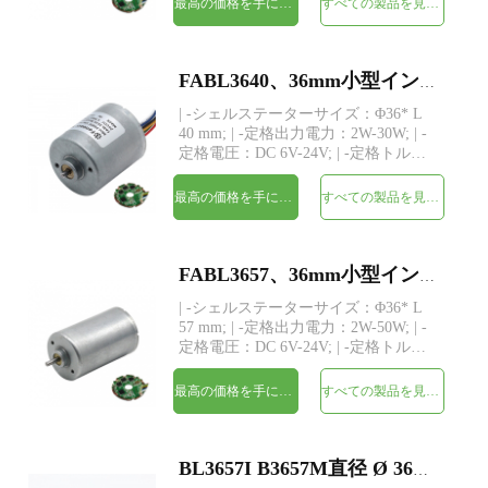
最高の価格を手に入れよう
すべての製品を見てください
スタム; | -ドライバー：3つのホールセ
ンサーを備えた内蔵ドライバー | -
MOQ：500個
FABL3640、36mm小型インナーローターブラシレスDC電気モーター
| -シェルステーターサイズ：Φ36* L
40 mm; | -定格出力電力：2W-30W; | -
定格電圧：DC 6V-24V; | -定格トル
ク：最大320 gf-cm; | -シャフト：
Φ3.175mm（または4.0mm）、長さカ
最高の価格を手に入れよう
すべての製品を見てください
スタム; | -ドライバー：3つのホールセ
ンサーを備えた内蔵ドライバー | -
MOQ：500個
FABL3657、36mm小型インナーローターブラシレスDC電気モーター
| -シェルステーターサイズ：Φ36* L
57 mm; | -定格出力電力：2W-50W; | -
定格電圧：DC 6V-24V; | -定格トル
ク：最大480 gf-cm; | -シャフト：
Φ3.175mm（または4.0mm）、長さカ
最高の価格を手に入れよう
すべての製品を見てください
スタム; | -ドライバー：3つのホールセ
ンサーを備えた内蔵ドライバー | -
MOQ：500個
BL3657I B3657M直径 Ø 36mm bldcインナーローターブラシレスDCモーター