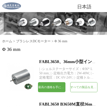
日本語
ホーム
>
ブラシレスDCモーター
>
Φ 36 mm
Φ 36 mm
FABL3650、36mm小型インナーローターブラシレスDC電気モーター
| -シェルステーターサイズ：Φ36* L
50 mm; | -定格出力電力：2W-40W; | -
定格電圧：DC 6V-24V; | -定格トル
ク：最大450 gf-cm; | -シャフト：
Φ3.175mm（または4.0mm）、長さカ
最高の価格を手に入れよう
すべての製品を見てください
スタム; | -ドライバー：3つのホールセ
ンサーを備えた内蔵ドライバー | -
MOQ：500個
FABL3650 B3650M直径36mm bldcインナーローターブラシレスDCモーター