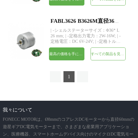
スタム; | -ドライバー：3つのホールセ
ンサーを備えた内蔵ドライバー | -
MOQ：500個
FABL3626 B3626M直径36ミリメートルBLDCインナーロータブラシレスDCモータ
| -シェルステーターサイズ：Φ36* L
26 mm; | -定格出力電力：2W-16W; | -
定格電圧：DC 6V-24V; | -定格トル
ク：最大98 gf-cm; | -シャフト：
Φ3.175mm（または4.0mm）、長さカ
最高の価格を手に入れよう
すべての製品を見てください
スタム; | -ドライバー：3つのホールセ
ンサーを備えた内蔵ドライバー | -
MOQ：500個
1
我々について
FONECC MOTORは、Ø8mmのコアレスDCモーターから直径60mmの
遊星ギアDC電気モーターまで、さまざまな産業用アプリケーショ
ン、医療機器、スマートホームデバイス向けのマイクロDC電気モー