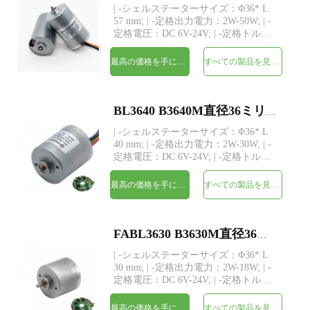
| -シェルステーターサイズ：Φ36* L
57 mm; | -定格出力電力：2W-50W; | -
定格電圧：DC 6V-24V; | -定格トル
ク：最大480 gf-cm; | -シャフト：
Φ3.175mm（または4.0mm）、長さカ
最高の価格を手に入れよう
すべての製品を見てください
スタム; | -ドライバー：3つのホールセ
ンサーを備えた内蔵ドライバー | -
MOQ：500個
BL3640 B3640M直径36ミリメートルBLDCインナーロータブラシレスDCモータ
| -シェルステーターサイズ：Φ36* L
40 mm; | -定格出力電力：2W-30W; | -
定格電圧：DC 6V-24V; | -定格トル
ク：最大320 gf-cm; | -シャフト：
Φ3.175mm（または4.0mm）、長さカ
最高の価格を手に入れよう
すべての製品を見てください
スタム; | -ドライバー：3つのホールセ
ンサーを備えた内蔵ドライバー | -
MOQ：500個
FABL3630 B3630M直径36ミリメートルBLDCインナーロータブラシレスDCモータ
| -シェルステーターサイズ：Φ36* L
30 mm; | -定格出力電力：2W-18W; | -
定格電圧：DC 6V-24V; | -定格トル
ク：最大210 gf-cm; | -シャフト：
Φ3.175mm（または4.0mm）、長さカ
最高の価格を手に入れよう
すべての製品を見てください