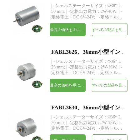
| -シェルステーターサイズ：Φ36* L
50 mm; | -定格出力電力：2W-40W; | -
定格電圧：DC 6V-24V; | -定格トル
ク：最大450 gf-cm; | -シャフト：
Φ3.175mm（または4.0mm）、長さカ
最高の価格を手に入れよう
すべての製品を見てください
スタム; | -ドライバー：3つのホールセ
ンサーを備えた内蔵ドライバー | -
MOQ：500個
FABL3626、36mm小型インナーローターブラシレスDC電気モーター
| -シェルステーターサイズ：Φ36* L
26 mm; | -定格出力電力：2W-16W; | -
定格電圧：DC 6V-24V; | -定格トル
ク：最大98 gf-cm; | -シャフト：
Φ3.175mm（または4.0mm）、長さカ
最高の価格を手に入れよう
すべての製品を見てください
スタム; | -ドライバー：3つのホールセ
ンサーを備えた内蔵ドライバー | -
MOQ：500個
FABL3630、36mm小型インナーローターブラシレスDC電気モーター
| -シェルステーターサイズ：Φ36* L
30 mm; | -定格出力電力：2W-18W; | -
定格電圧：DC 6V-24V; | -定格トル
ク：最大210 gf-cm; | -シャフト：
Φ3.175mm（または4.0mm）、長さカ