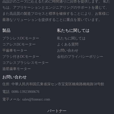
品設計のニーズに応えるために時間通りに回答を提供します。 私た
ちは、アプリケーションとエンジニアリングのサポートを通じて、
また高品質の製造プロセスと標準を確保することにより、お客様に
最適なソリューションを提供することに重点を置いています。
製品
私たちに関しては
ブラシレスDCモーター
私たちに関しては
コアレスDCモーター
よくある質問
平歯車モーター
お問い合わせ
ブラシ付きDCモーター
会社のプライバシーポリシー
コアレスブラシレスモーター
遊星歯車モーター
お問い合わせ
住所: 中華人民共和国広東省深セン市宝安区橋南路橋南路58号館
電話: 0086-13923860676
電子メール:
sales@foneacc.com
パートナー