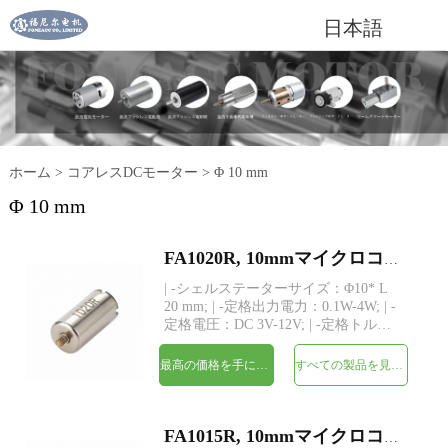
日本語
ホーム
>
コアレスDCモーター
>
Φ 10 mm
Φ 10 mm
FA1020R, 10mmマイクロコアレスブラシDC電気モーター
| -シェルステーターサイズ：Φ10* L
20 mm; | -定格出力電力：0.1W-4W; | -
定格電圧：DC 3V-12V; | -定格トル
ク：最大25 gf-cm; | -シャフト：
Φ1.0mm、長さカスタム; | -構造：永久
最高の価格を手に入れよう
すべての製品を見てください
磁石コアレス巻線 | -MOQ：500個
FA1015R, 10mmマイクロコアレスブラシDC電気モーター