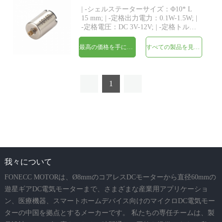
| -シェルステーターサイズ：Φ10* L
15 mm; | -定格出力電力：0.1W-1.5W; |
-定格電圧：DC 3V-12V; | -定格トル
ク：最大20 gf-cm; | -シャフト：
Φ1.0mm、長さカスタム; | -構造：永久
最高の価格を手に入れよう
すべての製品を見てください
磁石コアレス巻線 | -MOQ：500個
1
我々について
FONECC MOTORは、Ø8mmのコアレスDCモーターから直径60mmの
遊星ギアDC電気モーターまで、さまざまな産業用アプリケーショ
ン、医療機器、スマートホームデバイス向けのマイクロDC電気モー
ターの中国を拠点とするメーカーです。 私たちの専任チームは、製