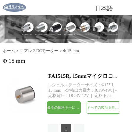
日本語
ホーム
>
コアレスDCモーター
>
Φ 15 mm
Φ 15 mm
FA1515R, 15mmマイクロコアレスブラシDC電気モーター
| -シェルステーターサイズ：Φ15* L
15 mm; | -定格出力電力：0.1W-4W; | -
定格電圧：DC 3V-12V; | -定格トル
ク：最大10 gf-cm; | -シャフト：
Φ1.0mm、長さカスタム; | -構造：永久
最高の価格を手に入れよう
すべての製品を見てください
磁石コアレス巻線 | -MOQ：500個
1