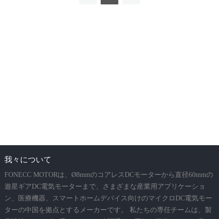
我々について
FONECC MOTORは、Ø8mmのコアレスDCモーターから直径60mmの
遊星ギアDC電気モーターまで、さまざまな産業用アプリケーショ
ン、医療機器、スマートホームデバイス向けのマイクロDC電気モー
ターの中国を拠点とするメーカーです。 私たちの専任チームは、製