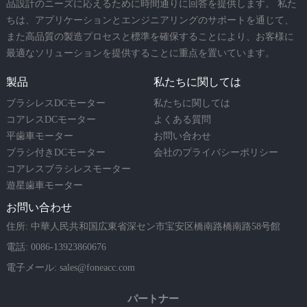
品設計のニーズに応えるために時間通りに回答を提供します。 私た
ちは、アプリケーションとエンジニアリングのサポートを通じて、
また高品質の製造プロセスと標準を確保することにより、お客様に
最適なソリューションを提供することに重点を置いています。
製品
私たちに関しては
ブラシレスDCモーター
私たちに関しては
コアレスDCモーター
よくある質問
平歯車モーター
お問い合わせ
ブラシ付きDCモーター
会社のプライバシーポリシー
コアレスブラシレスモーター
遊星歯車モーター
お問い合わせ
住所: 中華人民共和国広東省深セン市宝安区橋南路橋南路58号館
電話: 0086-13923860676
電子メール:
sales@foneacc.com
パートナー