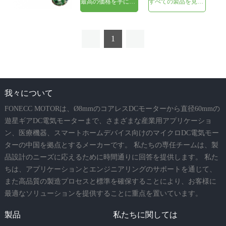
最高の価格を手に入れよう
すべての製品を見てください
ルセンサーを備えた内蔵ドライバー |
-MOQ：500個
1
我々について
FONECC MOTORは、Ø8mmのコアレスDCモーターから直径60mmの
遊星ギアDC電気モーターまで、さまざまな産業用アプリケーショ
ン、医療機器、スマートホームデバイス向けのマイクロDC電気モー
ターの中国を拠点とするメーカーです。 私たちの専任チームは、製
品設計のニーズに応えるために時間通りに回答を提供します。 私た
ちは、アプリケーションとエンジニアリングのサポートを通じて、
また高品質の製造プロセスと標準を確保することにより、お客様に
最適なソリューションを提供することに重点を置いています。
製品
私たちに関しては