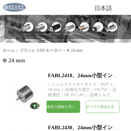
日本語
ホーム
>
ブラシレスDCモーター
>
Φ 24 mm
Φ 24 mm
FABL2418、24mm小型インナーローターブラシレスDC電気モーター
| -シェルステーターサイズ：Φ24* L
18 mm; | -定格出力電力：1W-7W; | -定
格電圧：DC 6V-24V; | -定格トルク：
最大40 gf-cm; | -シャフト：Φ2mm、長
さカスタム; | -ドライバー：3つのホー
最高の価格を手に入れよう
すべての製品を見てください
ルセンサーを備えた内蔵ドライバー |
-MOQ：500個
FABL2430、24mm小型インナーローターブラシレスDC電気モーター