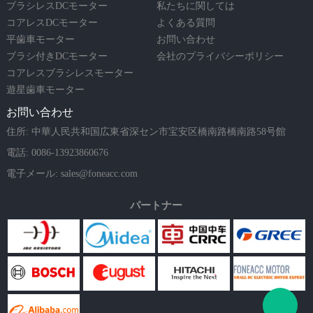
ブラシレスDCモーター
私たちに関しては
コアレスDCモーター
よくある質問
平歯車モーター
お問い合わせ
ブラシ付きDCモーター
会社のプライバシーポリシー
コアレスブラシレスモーター
遊星歯車モーター
お問い合わせ
住所: 中華人民共和国広東省深セン市宝安区橋南路橋南路58号館
電話: 0086-13923860676
電子メール:
sales@foneacc.com
パートナー