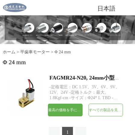
日本語
ホーム
>
平歯車モーター
>
Φ 24 mm
Φ 24 mm
FAGMR24-N20, 24mm小型スパーギアヘッドDC電気モーター
-定格電圧：DC 1.5V、3V、6V、9V、
12V、24V -定格トルク：最大。
1.8Kgf-cm -サイズ：Φ24* L TBD -シ
ャフト：Φ3mmDカット0.5mm、M3、
カスタム -エンコーダ：磁気エンコー
最高の価格を手に入れよう
すべての製品を見てください
ダが利用可能 -MOQ：500個
1