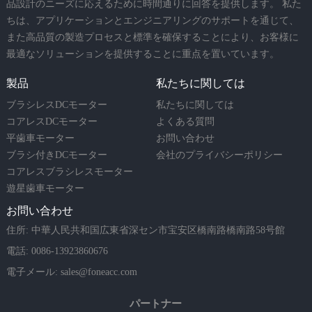
品設計のニーズに応えるために時間通りに回答を提供します。 私た
ちは、アプリケーションとエンジニアリングのサポートを通じて、
また高品質の製造プロセスと標準を確保することにより、お客様に
最適なソリューションを提供することに重点を置いています。
製品
私たちに関しては
ブラシレスDCモーター
私たちに関しては
コアレスDCモーター
よくある質問
平歯車モーター
お問い合わせ
ブラシ付きDCモーター
会社のプライバシーポリシー
コアレスブラシレスモーター
遊星歯車モーター
お問い合わせ
住所: 中華人民共和国広東省深セン市宝安区橋南路橋南路58号館
電話: 0086-13923860676
電子メール:
sales@foneacc.com
パートナー