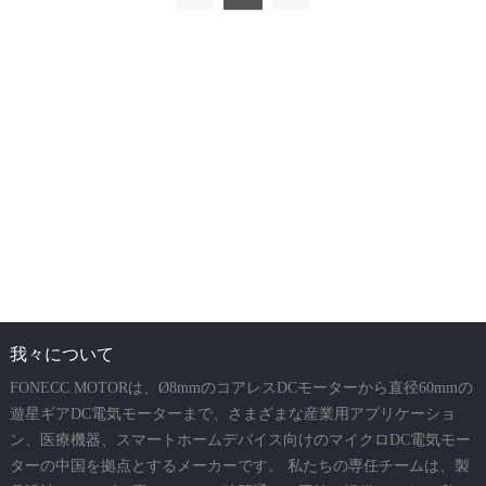
我々について
FONECC MOTORは、Ø8mmのコアレスDCモーターから直径60mmの
遊星ギアDC電気モーターまで、さまざまな産業用アプリケーショ
ン、医療機器、スマートホームデバイス向けのマイクロDC電気モー
ターの中国を拠点とするメーカーです。 私たちの専任チームは、製