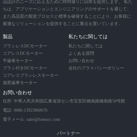
品設計のニーズに応えるために時間通りに回答を提供します。 私た
ちは、アプリケーションとエンジニアリングのサポートを通じて、
また高品質の製造プロセスと標準を確保することにより、お客様に
最適なソリューションを提供することに重点を置いています。
製品
私たちに関しては
ブラシレスDCモーター
私たちに関しては
コアレスDCモーター
よくある質問
平歯車モーター
お問い合わせ
ブラシ付きDCモーター
会社のプライバシーポリシー
コアレスブラシレスモーター
遊星歯車モーター
お問い合わせ
住所: 中華人民共和国広東省深セン市宝安区橋南路橋南路58号館
電話: 0086-13923860676
電子メール:
sales@foneacc.com
パートナー