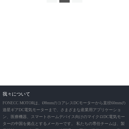
我々について
FONECC MOTORは、Ø8mmのコアレスDCモーターから直径60mmの
遊星ギアDC電気モーターまで、さまざまな産業用アプリケーショ
ン、医療機器、スマートホームデバイス向けのマイクロDC電気モー
ターの中国を拠点とするメーカーです。 私たちの専任チームは、製