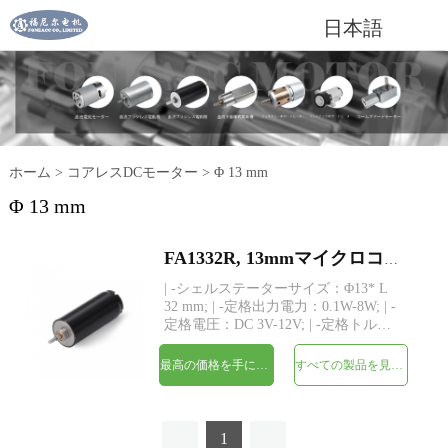
日本語
ホーム
>
コアレスDCモーター
>
Φ 13 mm
Φ 13 mm
FA1332R, 13mmマイクロコアレスブラシDC電気モーター
| -シェルステーターサイズ：Φ13* L
32 mm; | -定格出力電力：0.1W-8W; | -
定格電圧：DC 3V-12V; | -定格トル
ク：最大15 gf-cm; | -シャフト：
Φ1.5mm、長さカスタム; | -構造：永久
最高の価格を手に入れよう
すべての製品を見てください
磁石コアレス巻線 | -MOQ：500個
1