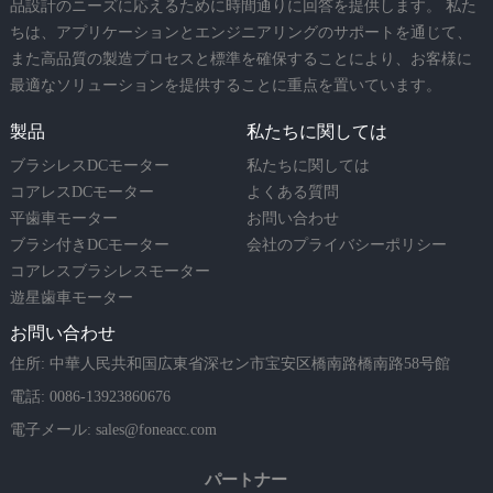
品設計のニーズに応えるために時間通りに回答を提供します。 私た
ちは、アプリケーションとエンジニアリングのサポートを通じて、
また高品質の製造プロセスと標準を確保することにより、お客様に
最適なソリューションを提供することに重点を置いています。
製品
私たちに関しては
ブラシレスDCモーター
私たちに関しては
コアレスDCモーター
よくある質問
平歯車モーター
お問い合わせ
ブラシ付きDCモーター
会社のプライバシーポリシー
コアレスブラシレスモーター
遊星歯車モーター
お問い合わせ
住所: 中華人民共和国広東省深セン市宝安区橋南路橋南路58号館
電話: 0086-13923860676
電子メール:
sales@foneacc.com
パートナー