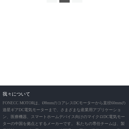
我々について
FONECC MOTORは、Ø8mmのコアレスDCモーターから直径60mmの
遊星ギアDC電気モーターまで、さまざまな産業用アプリケーショ
ン、医療機器、スマートホームデバイス向けのマイクロDC電気モー
ターの中国を拠点とするメーカーです。 私たちの専任チームは、製