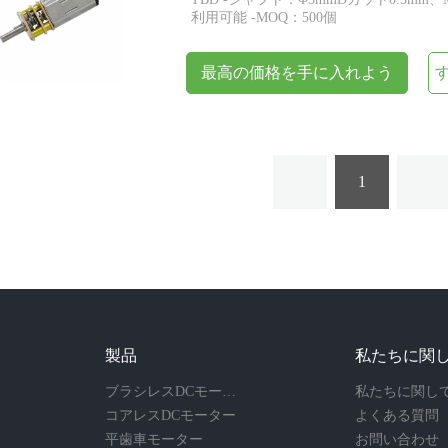
利用可能 -MOQ：500個
最高の価格を手に入れよう
1
製品
私たちに関
ブラシレスDCモーター
私たちに関し
コアレスDCモーター
よくある質問
平歯車モーター
お問い合わせ