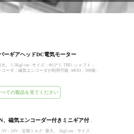
m小型スパーギアヘッドDC電気モーター
。 1.5Kgf-cm -サイズ：Φ12* L TBD -シャフト：
エンコーダ：磁気エンコーダが利用可能 -MOQ：500個 -
すべての製品を見てください
GA12-N20-EN、FAGA12-N20-EN、磁気エンコーダー付きミニギア付き N20 DC 電気モーター
.5V - 24V - 定格トルク: 最大。 2kgf-cm - サイズ :