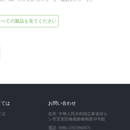
すべての製品を見てください
しては
お問い合わせ
ては
住所: 中華人民共和国広東省深セ
ン市宝安区橋南路橋南路58号館
電話: 0086-13923860676