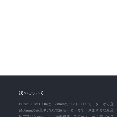
我々について
FONECC MOTORは、Ø8mmのコアレスDCモーターから直
径60mmの遊星ギアDC電気モーターまで、さまざまな産業
用アプリケーション、医療機器、スマートホームデバイス