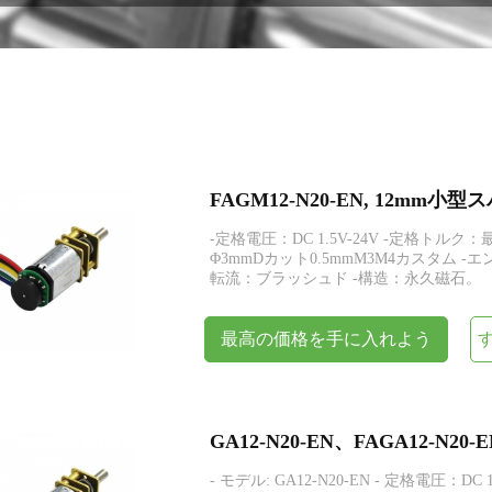
エンコーダー
FAGM12-N20-EN, 12m
-定格電圧：DC 1.5V-24V -定格トルク：最大
Φ3mmDカット0.5mmM3M4カスタム -
転流：ブラッシュド -構造：永久磁石。
最高の価格を手に入れよう
- モデル: GA12-N20-EN - 定格電圧：DC 1