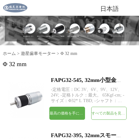
日本語
ホーム
>
遊星歯車モーター
>
Φ 32 mm
Φ 32 mm
FAPG32-545, 32mm小型金属プラネタリギアヘッドDC電気モーター
-定格電圧：DC 3V、6V、9V、12V、
24V; -定格トルク：最大。 65Kgf-cm; -
サイズ：Φ32* L TBD; -シャフト：
Φ6mmDカット1mm; -エンコーダー：
磁気エンコーダー; -MOQ：500個
最高の価格を手に入れよう
すべての製品を見てください
FAPG32-395, 32mmスモールメタルプラネタリギアヘッドDC電気モーター