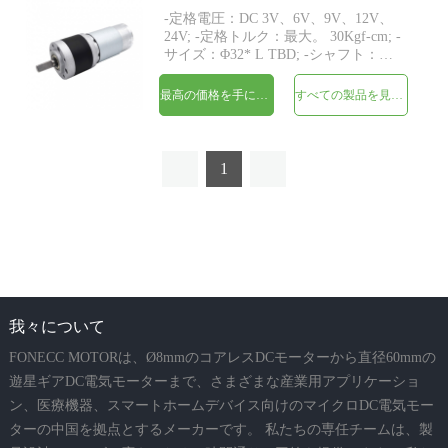
-定格電圧：DC 3V、6V、9V、12V、
24V; -定格トルク：最大。 30Kgf-cm; -
サイズ：Φ32* L TBD; -シャフト：
Φ6mmDカット1mm; -エンコーダー：
磁気エンコーダー; -MOQ：500個
最高の価格を手に入れよう
すべての製品を見てください
1
我々について
FONECC MOTORは、Ø8mmのコアレスDCモーターから直径60mmの
遊星ギアDC電気モーターまで、さまざまな産業用アプリケーショ
ン、医療機器、スマートホームデバイス向けのマイクロDC電気モー
ターの中国を拠点とするメーカーです。 私たちの専任チームは、製