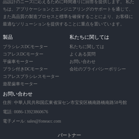
品設計のニーズに応えるために時間通りに回答を提供します。 私た
ちは、アプリケーションとエンジニアリングのサポートを通じて、
また高品質の製造プロセスと標準を確保することにより、お客様に
最適なソリューションを提供することに重点を置いています。
製品
私たちに関しては
ブラシレスDCモーター
私たちに関しては
コアレスDCモーター
よくある質問
平歯車モーター
お問い合わせ
ブラシ付きDCモーター
会社のプライバシーポリシー
コアレスブラシレスモーター
遊星歯車モーター
お問い合わせ
住所: 中華人民共和国広東省深セン市宝安区橋南路橋南路58号館
電話: 0086-13923860676
電子メール:
sales@foneacc.com
パートナー