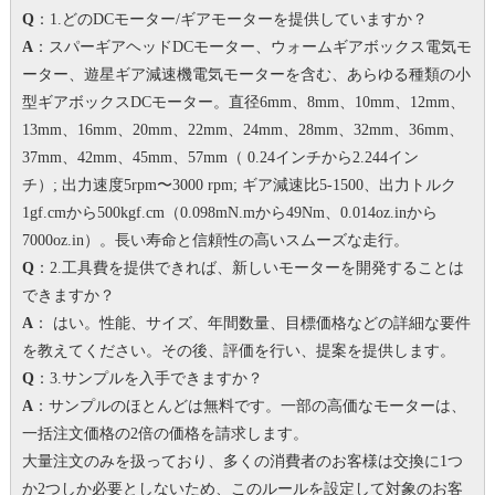
Q
：1.どのDCモーター/ギアモーターを提供していますか？
A
：スパーギアヘッドDCモーター、ウォームギアボックス電気モ
ーター、遊星ギア減速機電気モーターを含む、あらゆる種類の小
型ギアボックスDCモーター。
直径6mm、8mm、10mm、12mm、
13mm、16mm、20mm、22mm、24mm、28mm、32mm、36mm、
37mm、42mm、45mm、57mm（ 0.24インチから2.244イン
チ）;
出力速度5rpm〜3000 rpm;
ギア減速比5-1500、出力トルク
1gf.cmから500kgf.cm（0.098mN.mから49Nm、0.014oz.inから
7000oz.in）。
長い寿命と信頼性の高いスムーズな走行。
Q
：2.工具費を提供できれば、新しいモーターを開発することは
できますか？
A
： はい。
性能、サイズ、年間数量、目標価格などの詳細な要件
を教えてください。その後、評価を行い、提案を提供します。
Q
：3.サンプルを入手できますか？
A
：サンプルのほとんどは無料です。一部の高価なモーターは、
一括注文価格の2倍の価格を請求します。
大量注文のみを扱っており、多くの消費者のお客様は交換に1つ
か2つしか必要としないため、このルールを設定して対象のお客