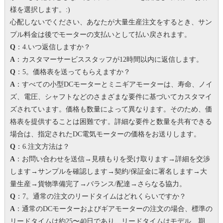
様を選択します。
:)
心配しないでください、あなたが大量生産注文をするとき、サン
プル料金は後でモーターの支払いとして払い戻されます。
Q
：4.いつ返信しますか？
A
：カスタマーサービススタッフが12時間以内に返信します。
Q
：5。価格表を送ってもらえますか？
A
：すべての小型DCモーターとミニギアモーターは、寿命、ノイ
ズ、電圧、シャフトなどのさまざまな要件に基づいてカスタマイ
ズされています。価格も数量によって異なります。
そのため、価
格表を提供することは困難です。
詳細な要件と数量を共有できる
場合は、指定されたDC電気モーターの価格をお送りします。
Q
：6.注文方法は？
A
：お問い合わせを送信→見積もりを受け取ります→詳細を交渉
します→サンプルを確認します→契約/保証金に署名します→大
量生産→貨物準備完了→バランス/配達→さらなる協力。
Q
：7。
通常の注文のリードタイムはどれくらいですか？
A
：通常のDCモーターおよびギアモーターの注文の場合、標準の
リードタイムは約25〜40日であり、リードタイムはモデル、期