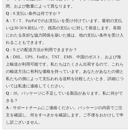
間、および数量によって異なります。
Q
：8.支払い条件は何ですか？
A
：T / T、PayPalでのお支払いを受け付けています。
最初の支払
いは30-50％前払いで、残高の支払いに対して発送します。
長期
にわたる良好な協力関係を築いた後は、他の支払い条件を受け入
れることもできます。
Q
：9.どの配送方法が利用できますか？
A
：DHL、UPS、FedEx、TNT、EMS、中国のポスト、および海
上輸送が利用可能です。私たちはたくさん出荷するので、これら
の輸送方法に有利な価格を持っています。
あなたがあなたの側と
私たちの側によって支払われる送料を比較したいとき、詳細につ
いては私達に連絡してください。
Q
：10。パッケージに不足している製品があります。
私に何がで
きる？
A
：サポートチームにご連絡ください。パッケージの内容でご注
文を確認し、何をすべきかを確認します。
ご不便をおかけして申
し訳ございません。