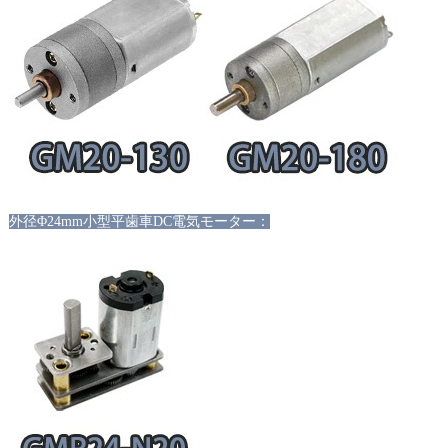
外径
Φ24mm小型平歯車DC電気モーター：