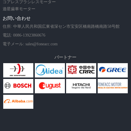
コアレスブラシレスモーター
遊星歯車モーター
お問い合わせ
住所: 中華人民共和国広東省深セン市宝安区橋南路橋南路58号館
電話: 0086-13923860676
電子メール:
sales@foneacc.com
パートナー