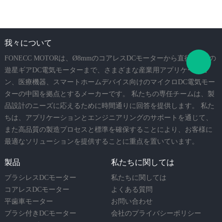
我々について
FONECC MOTORは、Ø8mmのコアレスDCモーターから直径60mmの
遊星ギアDC電気モーターまで、さまざまな産業用アプリケーショ
ン、医療機器、スマートホームデバイス向けのマイクロDC電気モー
ターの中国を拠点とするメーカーです。 私たちの専任チームは、製
品設計のニーズに応えるために時間通りに回答を提供します。 私た
ちは、アプリケーションとエンジニアリングのサポートを通じて、
また高品質の製造プロセスと標準を確保することにより、お客様に
最適なソリューションを提供することに重点を置いています。
製品
私たちに関しては
ブラシレスDCモーター
私たちに関しては
コアレスDCモーター
よくある質問
平歯車モーター
お問い合わせ
ブラシ付きDCモーター
会社のプライバシーポリシー