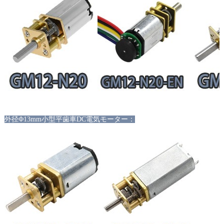
外径Φ13mm小型平歯車DC電気モーター：