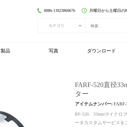
0086-13923860676
月曜日から土曜日の8:30
カテゴリ
カテゴリ
ブラシレスDCモーター
製品
写真
ダウンロード
コアレスDCモーター
平歯車モーター
ブラシ付きDCモーター
FARF-520直
コアレスブラシレスモーター
ター
遊星歯車モーター
アイテムナンバー:
FARF-
プラスチックギヤードモーター
RF-520、33mmマイクロ
ワームギヤードモーター
ータカスタムサービスを