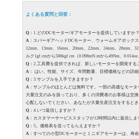
よくある質問と回答：
Q
：1.どのDCモーター/ギアモーターを提供していますか
A
：スパーギアヘッドDCモーター、ウォームギアボック
12mm、13mm、16mm、20mm、22mm、24mm、28mm、3
ルク1gf.cmから500kgf.cm（0.098mN.mから49Nm、0.014oz.
Q
：2.工具費を提供できれば、新しいモーターを開発する
A
： はい。
性能、サイズ、年間数量、目標価格などの詳細
Q
：3.サンプルを入手できますか？
A
：サンプルのほとんどは無料です。一部の高価なモータ
大量注文のみを扱っており、多くの消費者のお客様は交換
心配しないでください、あなたが大量生産注文をすると
Q
：4.いつ返信しますか？
A
：カスタマーサービススタッフが12時間以内に返信しま
Q
：5。価格表を送ってもらえますか？
A
：すべての小型DCモーターとミニギアモーターは、寿