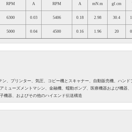
RPM
A
RPM
A
mN.m
gf.cm
6300
0.03
5406
0.18
2.98
30.4
1
5000
0.04
4500
0.16
1.96
20
0
ーテン、プリンター、気圧、コピー機とスキャナー、自動販売機、ハンド
アミューズメントマシン、金融機、蠕動ポンプ、医療機器および機器、
子機器、およびその他のハイエンド伝送構造