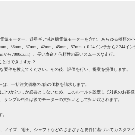
？
ス電気モーター、遊星ギア減速機電気モーターを含む、あらゆる種類の小
2mm、36mm、37mm、42mm、45mm、57mm（ 0.24インチから2.244イ
inから7000oz.in）。
長い寿命と信頼性の高いスムーズな走行。
ことはできますか？
な要件を教えてください。その後、評価を行い、提案を提供します。
ーは、一括注文価格の2倍の価格を請求します。
に1つか2つしか必要としないため、このルールを設定して対象のお客
き、サンプル料金は後でモーターの支払いとして払い戻されます。
す。
命、ノイズ、電圧、シャフトなどのさまざまな要件に基づいてカスタマ