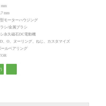
3 mm
.7 mm
型モーターハウジング
ラシ/金属ブラシ
シ永久磁石DC電動機
D、O、ヌーリング、ねじ、カスタマイズ
ボールベアリング
TOR
う