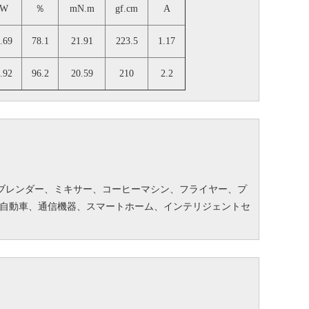
W
％
mN.m
gf.cm
A
.69
78.1
21.91
223.5
1.17
.92
96.2
20.59
210
2.2
ブレンダー、ミキサー、コーヒーマシン、フライヤー、プ
自動車、通信機器、スマートホーム、インテリジェントセ