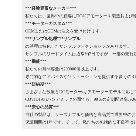
***経験豊富なメーカー***
私たちは、世界中の顧客にDCギアモーターを製造および輸
***モーターカスタム***
OEMまたはODMの注文を受け付けます。
***サンプル処理***サンプル
の処理に特化したサンプルワークショップがあります。
サンプルのリードタイムは通常約7日ですが、一部の売れ筋
***機能***
私たちの月間容量は200000個以上です。
専門的なアドバイスやソリューションを提供する多くのR
***短納期***
さまざまな数量とDCモーター/ギアモーターモデルに応じて
COVID19のパンデミックの間でも、99％の定刻配達率が
***安心の品質***
当社の製品は、リーズナブルな価格と高品質で世界中のお
保証期間は1年です。
そして、私たちの包括的な不良率は