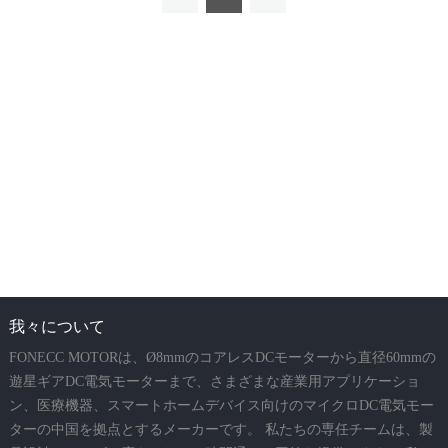
我々について
FONECC MOTORは、Ø8mmのコアレスDCモーターから直径60mmの
遊星ギアDC電気モーターまで、さまざまな産業用アプリケーショ
ン、医療機器、スマートホームデバイス向けのマイクロDC電気モー
ターの中国を拠点とするメーカーです。 私たちの専任チームは、製