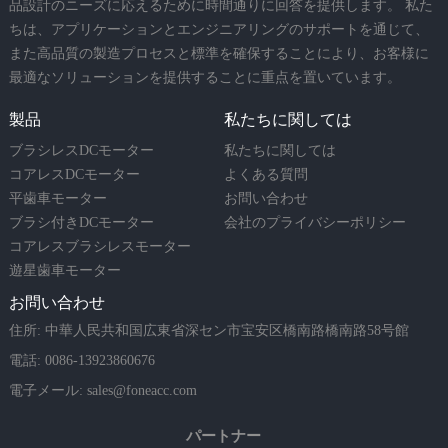
品設計のニーズに応えるために時間通りに回答を提供します。 私た
ちは、アプリケーションとエンジニアリングのサポートを通じて、
また高品質の製造プロセスと標準を確保することにより、お客様に
最適なソリューションを提供することに重点を置いています。
製品
私たちに関しては
ブラシレスDCモーター
私たちに関しては
コアレスDCモーター
よくある質問
平歯車モーター
お問い合わせ
ブラシ付きDCモーター
会社のプライバシーポリシー
コアレスブラシレスモーター
遊星歯車モーター
お問い合わせ
住所: 中華人民共和国広東省深セン市宝安区橋南路橋南路58号館
電話: 0086-13923860676
電子メール:
sales@foneacc.com
パートナー