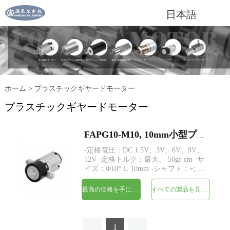
日本語
ホーム
>
プラスチックギヤードモーター
プラスチックギヤードモーター
FAPG10-M10, 10mm小型プラスチックプラネタリギアヘッドDC電気モーター
-定格電圧：DC 1.5V、3V、6V、9V、
12V -定格トルク：最大。 50gf-cm -サ
イズ：Φ10* L 10mm -シャフト：+; D
カット; ピニオン -エンコーダー：磁
気エンコーダー -MOQ：500個
最高の価格を手に入れよう
すべての製品を見てください
1