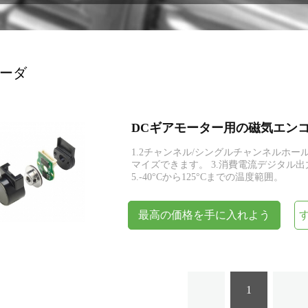
エンコーダー
ーダ
DCギアモーター用の磁気エン
1.2チャンネル/シングルチャンネルホー
マイズできます。 3.消費電流デジタル出力;
5.-40°Cから125°Cまでの温度範囲。
最高の価格を手に入れよう
1