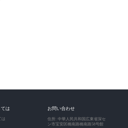
しては
お問い合わせ
ては
住所: 中華人民共和国広東省深セ
ン市宝安区橋南路橋南路58号館