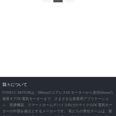
我々について
FONECC MOTORは、Ø8mmのコアレスDCモーターから直径60mmの
遊星ギアDC電気モーターまで、さまざまな産業用アプリケーショ
ン、医療機器、スマートホームデバイス向けのマイクロDC電気モー
ターの中国を拠点とするメーカーです。 私たちの専任チームは、製