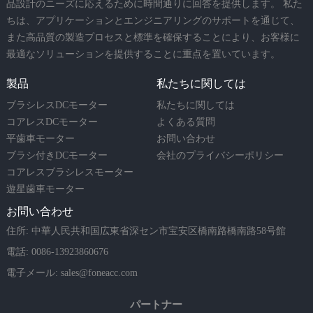
品設計のニーズに応えるために時間通りに回答を提供します。 私た
ちは、アプリケーションとエンジニアリングのサポートを通じて、
また高品質の製造プロセスと標準を確保することにより、お客様に
最適なソリューションを提供することに重点を置いています。
製品
私たちに関しては
ブラシレスDCモーター
私たちに関しては
コアレスDCモーター
よくある質問
平歯車モーター
お問い合わせ
ブラシ付きDCモーター
会社のプライバシーポリシー
コアレスブラシレスモーター
遊星歯車モーター
お問い合わせ
住所: 中華人民共和国広東省深セン市宝安区橋南路橋南路58号館
電話: 0086-13923860676
電子メール:
sales@foneacc.com
パートナー