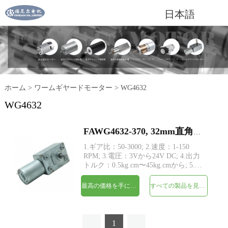
日本語
ホーム
>
ワームギヤードモーター
>
WG4632
WG4632
FAWG4632-370, 32mm直角ウォームギアボックス減速機DC電気モーター
1.ギア比：50-3000; 2.速度：1-150
RPM; 3.電圧：3Vから24V DC; 4.出力
トルク：0.5kg.cm〜45kg.cmから; 5.直
角ドライブシャフトを備えたウォーム
ギア構造。 6.大きなトルクと低騒音;
最高の価格を手に入れよう
すべての製品を見てください
7.エンコーダー：磁気エンコーダー;
8.転流：カーボン/グラファイトブラ
シ付き永久磁石DCモーターRK-370; 9.
構造：永久磁石
1