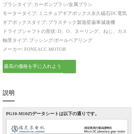
ブラシタイプ:
カーボンブラシ/金属ブラシ
モータータイプ:
ミニチュアギアボックス永久磁石DC電気
モーター
ギアボックスタイプ:
プラスチック製遊星歯車減速機
ドライブシャフトの形状:
D、O、ヌーリング、ねじ、カス
タマイズ
軸受タイプ:
ブッシング/ボールベアリング
メーカー:
FONEACC MOTOR
最高の価格を手に入れよう
説明
PG10-M10のデータシートは以下の通りです。