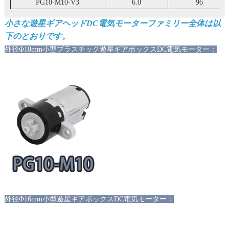
PG10-M10-V3
6.0
96
小さな遊星ギアヘッドDC電気モーターファミリー全体は以
下のとおりです。
外径
Φ10mm小型プラスチック遊星ギアボックスDC電気モーター：
外径
Φ16mm小型遊星ギアボックスDC電気モーター：