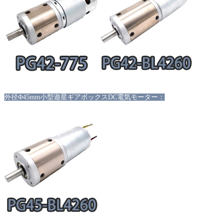
外径
Φ45mm小型遊星ギアボックスDC電気モーター：