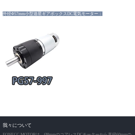
外径Φ57mm小型遊星ギアボックスDC電気モーター：
我々について
FONECC MOTORは、Ø8mmのコアレスDCモーターから直径60mmの