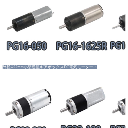
外径
Φ22mm小型遊星ギアボックスDC電気モーター：