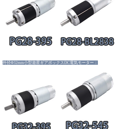
外径
Φ32mm小型遊星ギアボックスDC電気モーター：