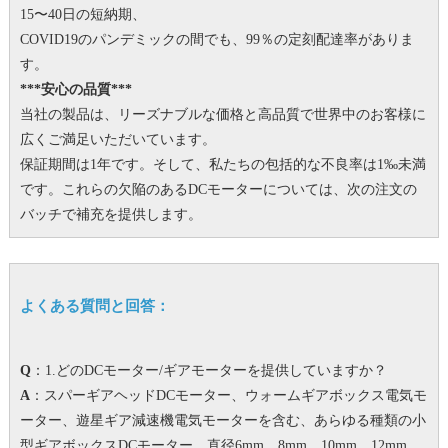
15〜40日の短納期、
COVID19のパンデミックの間でも、99％の定刻配達率がありま
す。
***安心の品質***
当社の製品は、リーズナブルな価格と高品質で世界中のお客様に
広くご満足いただいています。
保証期間は1年です。
そして、私たちの包括的な不良率は1‰未満
です。
これらの欠陥のあるDCモーターについては、次の注文の
バッチで補充を提供します。
よくある質問と回答：
Q
：1.どのDCモーター/ギアモーターを提供していますか？
A
：スパーギアヘッドDCモーター、ウォームギアボックス電気モ
ーター、遊星ギア減速機電気モーターを含む、あらゆる種類の小
型ギアボックスDCモーター。
直径6mm、8mm、10mm、12mm、