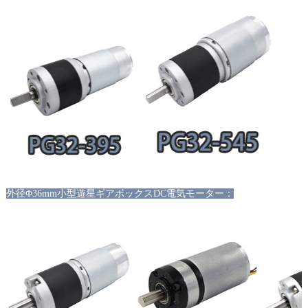
外径
Φ36mm小型遊星ギアボックスDC電気モーター：