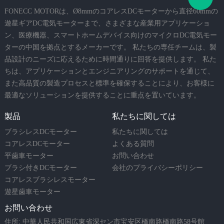
FONECC MOTORは、Ø8mmのコアレスDCモーターから直径60mmの
遊星ギアDC電気モーターまで、さまざまな産業用アプリケーショ
ン、医療機器、スマートホームデバイス向けのマイクロDC電気モー
ターの中国を拠点とするメーカーです。 私たちの専任チームは、製
品設計のニーズに応えるために時間通りに回答を提供します。 私た
ちは、アプリケーションとエンジニアリングのサポートを通じて、
また高品質の製造プロセスと標準を確保することにより、お客様に
最適なソリューションを提供することに重点を置いています。
製品
私たちに関しては
ブラシレスDCモーター
私たちに関しては
コアレスDCモーター
よくある質問
平歯車モーター
お問い合わせ
ブラシ付きDCモーター
会社のプライバシーポリシー
コアレスブラシレスモーター
遊星歯車モーター
お問い合わせ
住所: 中華人民共和国広東省深セン市宝安区橋南路橋南路58号館