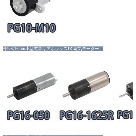
外径
Φ16mm小型遊星ギアボックスDC電気モーター：