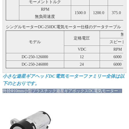
モーメントトルク
RPM
1500.0
1200.0
375.0
無負荷速度
シングルモーターDC-250DC電気モーター仕様のデータテーブル
無負
定格電圧
モデル
スピード
VDC
RPM
DC-250-126000
12
6000
DC-250-246000
24
6000
小さな遊星ギアヘッドDC電気モーターファミリー全体は以
下のとおりです。
外径
Φ10mm小型プラスチック遊星ギアボックスDC電気モーター：