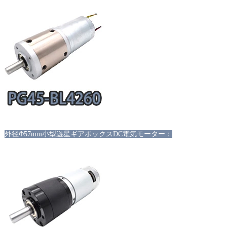
外径Φ57mm小型遊星ギアボックスDC電気モーター：