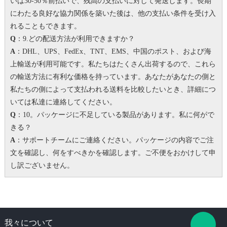
いは30-50％前払いで、残高の支払いに対して発送します。
長期
にわたる良好な協力関係を築いた後は、他の支払い条件を受け入
れることもできます。
Q
：9.どの配送方法が利用できますか？
A
：DHL、UPS、FedEx、TNT、EMS、中国のポスト、および海
上輸送が利用可能です。私たちはたくさん出荷するので、これら
の輸送方法に有利な価格を持っています。
あなたがあなたの側と
私たちの側によって支払われる送料を比較したいとき、詳細につ
いては私達に連絡してください。
Q
：10。パッケージに不足している製品があります。
私に何がで
きる？
A
：サポートチームにご連絡ください。パッケージの内容でご注
文を確認し、何をすべきかを確認します。
ご不便をおかけして申
し訳ございません。
我々について