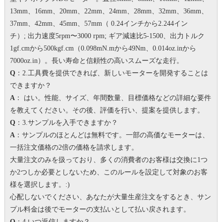
13mm、16mm、20mm、22mm、24mm、28mm、32mm、36mm、
37mm、42mm、45mm、57mm（ 0.24インチから2.244イン
チ）;
出力速度5rpm〜3000 rpm;
ギア減速比5-1500、出力トルク
1gf.cmから500kgf.cm（0.098mN.mから49Nm、0.014oz.inから
7000oz.in）。
長い寿命と信頼性の高いスムーズな走行。
Q
：2.工具費を提供できれば、新しいモーターを開発することは
できますか？
A
： はい。
性能、サイズ、年間数量、目標価格などの詳細な要件
を教えてください。その後、評価を行い、提案を提供します。
Q
：3.サンプルを入手できますか？
A
：サンプルのほとんどは無料です。一部の高価なモーターは、
一括注文価格の2倍の価格を請求します。
大量注文のみを扱っており、多くの消費者のお客様は交換に1つ
か2つしか必要としないため、このルールを設定して対象のお客
様を選択します。
:)
心配しないでください、あなたが大量生産注文をするとき、サン
プル料金は後でモーターの支払いとして払い戻されます。
Q
：4.いつ返信しますか？