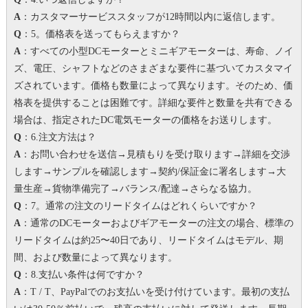
A
：カスタマーサービススタッフが12時間以内に返信します。
Q
：5。価格表を送ってもらえますか？
A
：すべての小型DCモーターとミニギアモーターは、寿命、ノイ
ズ、電圧、シャフトなどのさまざまな要件に基づいてカスタマイ
ズされています。価格も数量によって異なります。
そのため、価
格表を提供することは困難です。
詳細な要件と数量を共有できる
場合は、指定されたDC電気モーターの価格をお送りします。
Q
：6.注文方法は？
A
：お問い合わせを送信→見積もりを受け取ります→詳細を交渉
します→サンプルを確認します→契約/保証金に署名します→大
量生産→貨物準備完了→バランス/配達→さらなる協力。
Q
：7。
通常の注文のリードタイムはどれくらいですか？
A
：通常のDCモーターおよびギアモーターの注文の場合、標準の
リードタイムは約25〜40日であり、リードタイムはモデル、期
間、および数量によって異なります。
Q
：8.支払い条件は何ですか？
A
：T / T、PayPalでのお支払いを受け付けています。
最初の支払