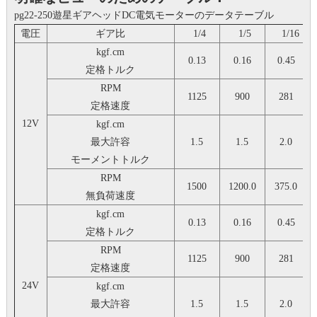
pg22-250遊星ギアヘッドDC電気モーターのデータテーブル
電圧
ギア比
1/4
1/5
1/16
kgf.cm
0.13
0.16
0.45
定格トルク
RPM
1125
900
281
定格速度
12V
kgf.cm
最大許容
1.5
1.5
2.0
モーメントトルク
RPM
1500
1200.0
375.0
無負荷速度
kgf.cm
0.13
0.16
0.45
定格トルク
RPM
1125
900
281
定格速度
24V
kgf.cm
最大許容
1.5
1.5
2.0