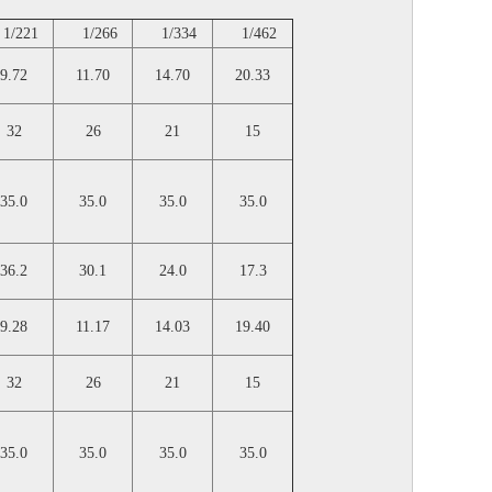
/221
1/266
1/334
1/462
9.72
11.70
14.70
20.33
32
26
21
15
35.0
35.0
35.0
35.0
36.2
30.1
24.0
17.3
9.28
11.17
14.03
19.40
32
26
21
15
35.0
35.0
35.0
35.0