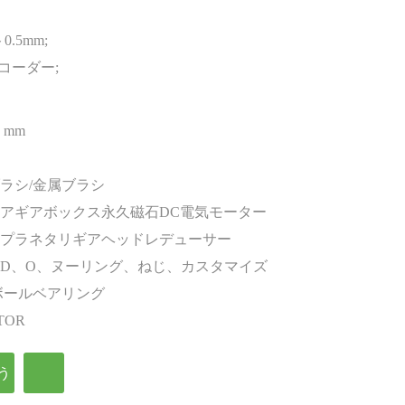
.5mm;
コーダー;
4 mm
ラシ/金属ブラシ
アギアボックス永久磁石DC電気モーター
プラネタリギアヘッドレデューサー
D、O、ヌーリング、ねじ、カスタマイズ
ボールベアリング
TOR
う