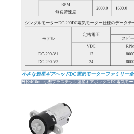
RPM
2000.0
1600.0
無負荷速度
シングルモーターDC-290DC電気モーター仕様のデータテ
定格電圧
モデル
スピ
VDC
RP
DC-290-V1
12
800
DC-290-V2
24
800
小さな遊星ギアヘッドDC電気モーターファミリー
外径
Φ10mm小型プラスチック遊星ギアボックスDC電気モ