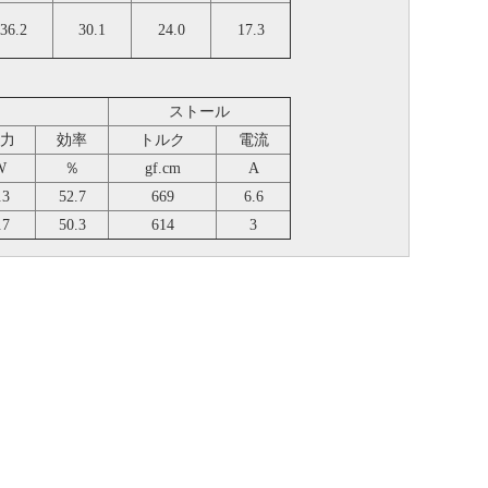
36.2
30.1
24.0
17.3
ストール
力
効率
トルク
電流
W
％
gf.cm
A
.3
52.7
669
6.6
.7
50.3
614
3