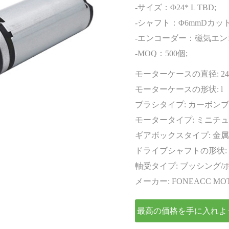
エンコーダー
-サイズ：Φ24* L TBD;
-シャフト：Φ6mmDカット0
-エンコーダー：磁気エン
-MOQ：500個;
モーターケースの直径:
2
モーターケースの形状:
l
ブラシタイプ:
カーボンブ
モータータイプ:
ミニチュ
ギアボックスタイプ:
金属
ドライブシャフトの形状:
軸受タイプ:
ブッシング/
メーカー:
FONEACC MO
最高の価格を手に入れよ