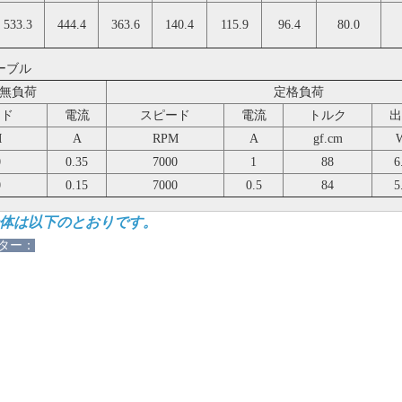
533.3
444.4
363.6
140.4
115.9
96.4
80.0
ーブル
無負荷
定格負荷
ード
電流
スピード
電流
トルク
出
M
A
RPM
A
gf.cm
0
0.35
7000
1
88
6
0
0.15
7000
0.5
84
5
全体は以下のとおりです。
ーター：