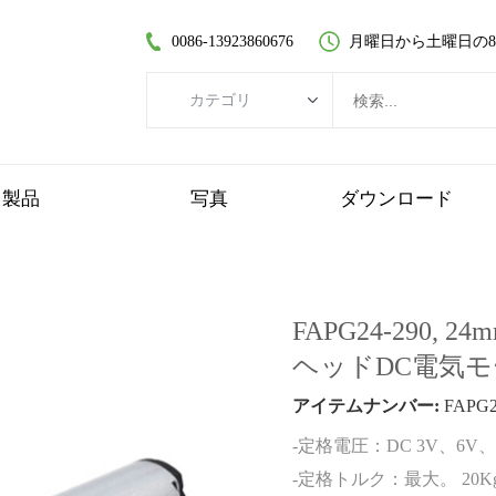
0086-13923860676
月曜日から土曜日の8:30
カテゴリ
カテゴリ
ブラシレスDCモーター
製品
写真
ダウンロード
コアレスDCモーター
平歯車モーター
ブラシ付きDCモーター
FAPG24-290
コアレスブラシレスモーター
ヘッドDC電気
遊星歯車モーター
アイテムナンバー:
FAPG2
プラスチックギヤードモーター
-定格電圧：DC 3V、6V、9
ワームギヤードモーター
-定格トルク：最大。 20Kgf