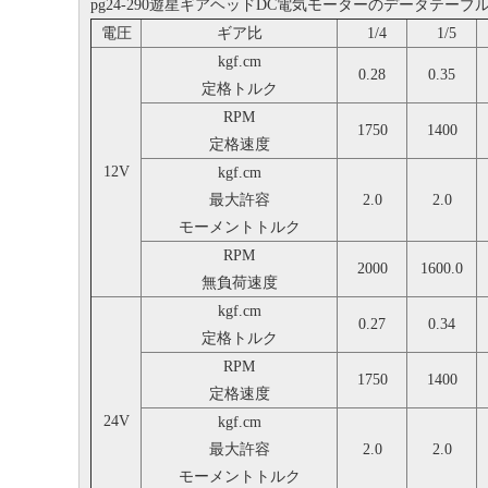
pg24-290遊星ギアヘッドDC電気モーターのデータテーブ
電圧
ギア比
1/4
1/5
kgf.cm
0.28
0.35
定格トルク
RPM
1750
1400
定格速度
12V
kgf.cm
最大許容
2.0
2.0
モーメントトルク
RPM
2000
1600.0
無負荷速度
kgf.cm
0.27
0.34
定格トルク
RPM
1750
1400
定格速度
24V
kgf.cm
最大許容
2.0
2.0
モーメントトルク